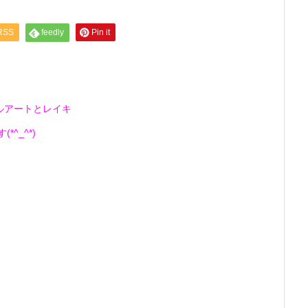
RSS
feedly
Pin it
ルアートとレイキ
^_^*)