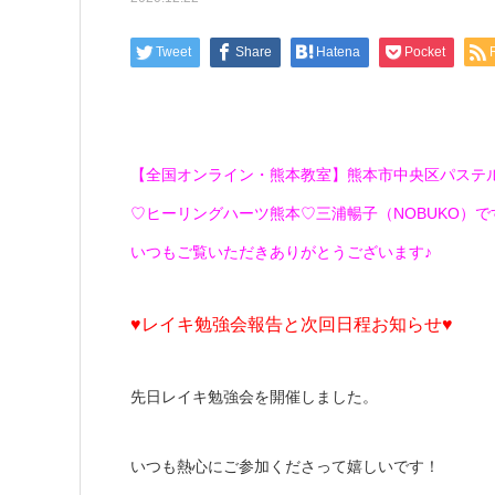
Tweet
Share
Hatena
Pocket
【全国オンライン・熊本教室】熊本市中央区パステ
♡ヒーリングハーツ熊本♡三浦暢子（NOBUKO）です(*
いつもご覧いただきありがとうございます♪
♥レイキ勉強会報告と次回日程お知らせ♥
先日レイキ勉強会を開催しました。
いつも熱心にご参加くださって嬉しいです！