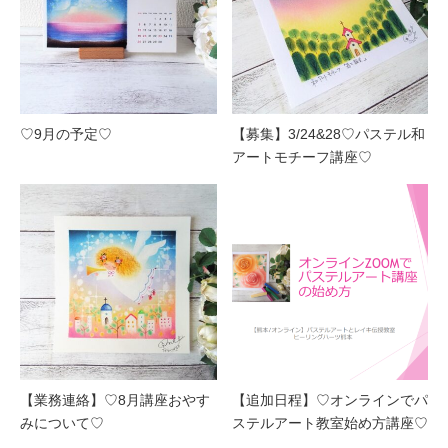
♡9月の予定♡
【募集】3/24&28♡パステル和
アートモチーフ講座♡
【業務連絡】♡8月講座おやす
【追加日程】♡オンラインでパ
みについて♡
ステルアート教室始め方講座♡