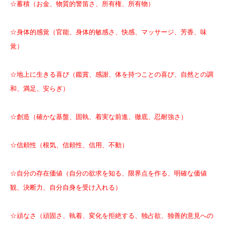
☆蓄積（お金、物質的警笛さ、所有権、所有物）
☆身体的感覚（官能、身体的敏感さ、快感、マッサージ、芳香、味
覚）
☆地上に生きる喜び（鑑賞、感謝、体を持つことの喜び、自然との調
和、満足、安らぎ）
☆創造（確かな基盤、固執、着実な前進、徹底、忍耐強さ
）
☆信頼性（根気、信頼性、信用、不動）
☆自分の存在価値（自分の欲求を知る、限界点を作る、明確な価値
観、決断力、自分自身を受け入れる）
☆頑なさ（頑固さ、執着、変化を拒絶する、独占欲、独善的意見への