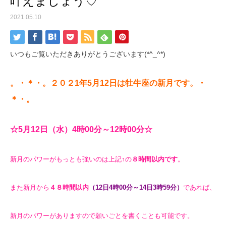
叶えましょう♡
2021.05.10
いつもご覧いただきありがとうございます(*^_^*)
。・＊・。２０２1
年5月
12
日は牡牛座の新月
です。・
＊・。
☆5月12
日（水）4時00分～12時00
分☆
新月のパワーがもっとも強いのは上記↑の
８時間以内です
。
また新月から
４８時間以内
（12日4時00
分～14日3時59
分）
であれば、
新月のパワーがありますので願いごとを書くことも可能です。