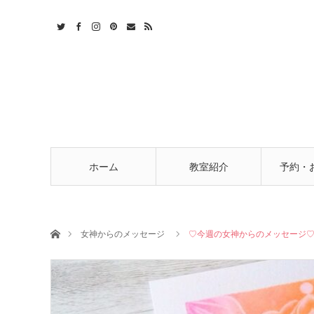
t
act
RSS
ホーム
教室紹介
予約・
ホーム
女神からのメッセージ
♡今週の女神からのメッセージ♡6/