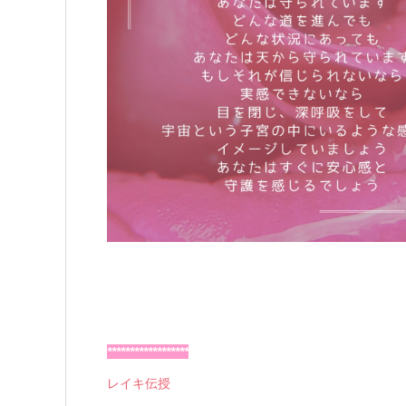
******************
レイキ伝授