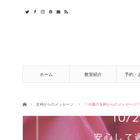
t
act
RSS
ホーム
教室紹介
予約・
ホーム
女神からのメッセージ
♡今週の女神からのメッセージ♡10