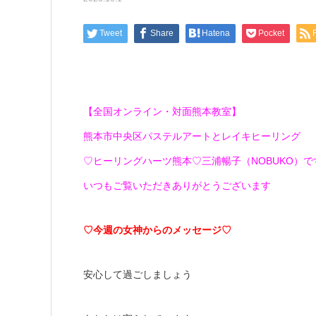
Tweet
Share
Hatena
Pocket
【全国オンライン・対面熊本教室】
熊本市中央区パステルアートとレイキヒーリング
♡ヒーリングハーツ熊本♡三浦暢子（NOBUKO）です(*
いつもご覧いただきありがとうございます
♡今週の女神からのメッセージ♡
安心して過ごしましょう