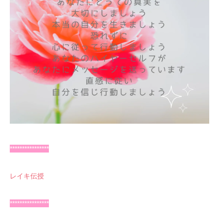
****************
レイキ伝授
****************