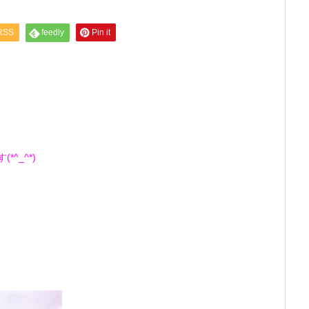
RSS
feedly
Pin it
^_^*)