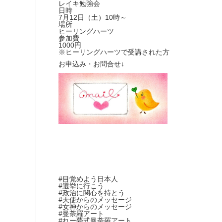
レイキ勉強会
日時
7月12日（土）10時～
場所
ヒーリングハーツ
参加費
1000円
※ヒーリングハーツで受講された方
お申込み・お問合せ↓
#目覚めよう日本人
#選挙に行こう
#政治に関心を持とう
#天使からのメッセージ
#女神からのメッセージ
#曼荼羅アート
#れー夢式曼荼羅アート