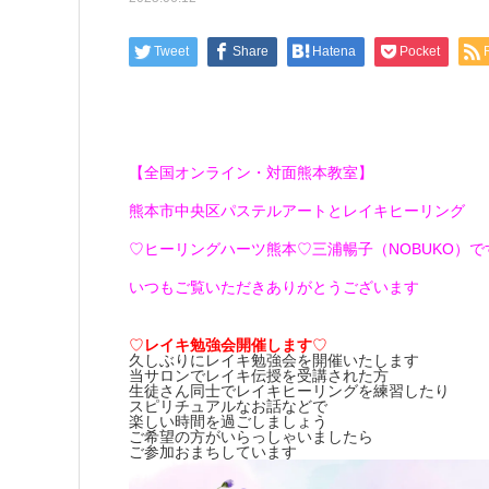
Tweet
Share
Hatena
Pocket
【全国オンライン・対面熊本教室】
熊本市中央区パステルアートとレイキヒーリング
♡ヒーリングハーツ熊本♡三浦暢子（NOBUKO）です(*
いつもご覧いただきありがとうございます
♡
レイキ勉強会開催します
♡
久しぶりにレイキ勉強会を開催いたします
当サロンでレイキ伝授を受講された方
生徒さん同士でレイキヒーリングを練習したり
スピリチュアルなお話などで
楽しい時間を過ごしましょう
ご希望の方がいらっしゃいましたら
ご参加おまちしています