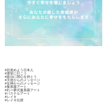
#目覚めよう日本人
#選挙に行こう
#政治に関心を持とう
#天使からのメッセージ
#女神からのメッセージ
#曼荼羅アート
#れー夢式曼荼羅アート
#パステルアート
#レイキ
#レイキ伝授