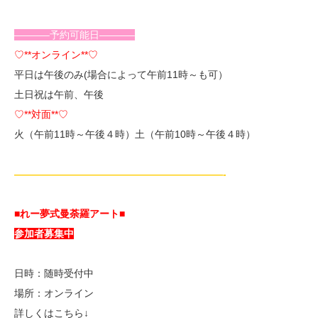
———–予約可能日———–
♡**オンライン**♡
平日は午後のみ(場合によって午前11時～も可）
土日祝は午前、午後
♡**対面**♡
火（午前11時～午後４時）土（午前10時～午後４時）
—————————————————————-
■れー夢式曼荼羅アート■
参加者募集中
日時：随時受付中
場所：オンライン
詳しくはこちら↓