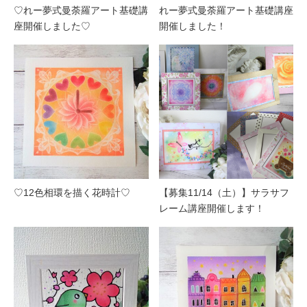
♡れー夢式曼荼羅アート基礎講
れー夢式曼荼羅アート基礎講座
座開催しました♡
開催しました！
♡12色相環を描く花時計♡
【募集11/14（土）】サラサフ
レーム講座開催します！