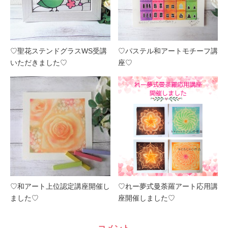
♡聖花ステンドグラスWS受講
♡パステル和アートモチーフ講
いただきました♡
座♡
♡和アート上位認定講座開催し
♡れー夢式曼荼羅アート応用講
ました♡
座開催しました♡