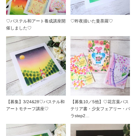
♡パステル和アート養成講座開
♡昨夜描いた曼荼羅♡
催しました♡
【募集】3/24&28♡パステル和
【募集10／5他】♡花言葉パス
アートモチーフ講座♡
テリア書・少女フェアリー・バ
ラstep2…