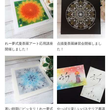
れー夢式曼荼羅アート応用講座
点描曼荼羅練習会開催しまし
開催しました！
た！
寒い時期にピッタリ！れー夢式
やっぱり楽しいパステリア書講