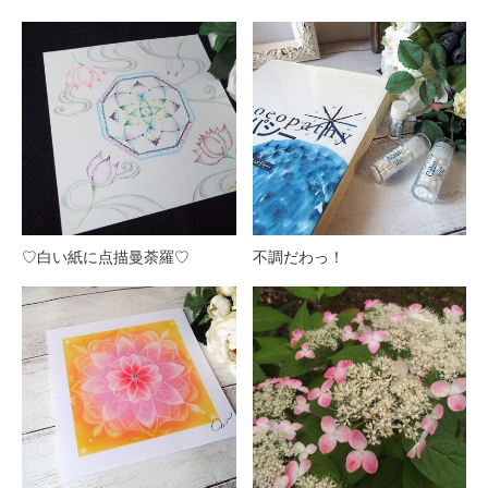
♡白い紙に点描曼荼羅♡
不調だわっ！