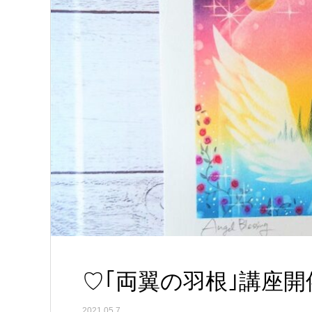
♡｢両翼の羽根｣講座
2021.05.7