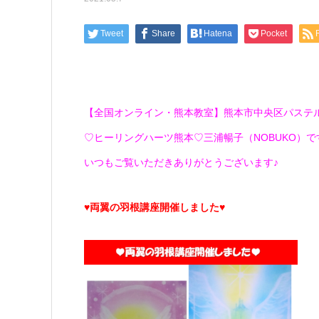
Tweet
Share
Hatena
Pocket
【全国オンライン・熊本教室】熊本市中央区パステ
♡ヒーリングハーツ熊本♡三浦暢子（NOBUKO）です(*
いつもご覧いただきありがとうございます♪
♥両翼の羽根講座開催しました♥