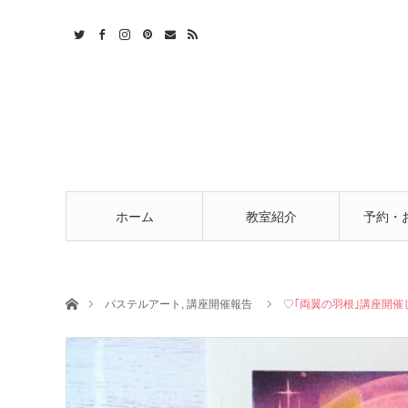
t
act
RSS
ホーム
教室紹介
予約・
ホーム
パステルアート
,
講座開催報告
♡｢両翼の羽根｣講座開催