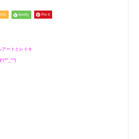
RSS
feedly
Pin it
ルアートとレイキ
^_^*)