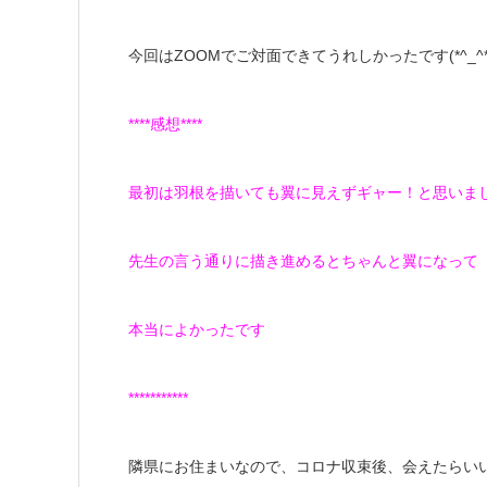
今回はZOOMでご対面できてうれしかったです(*^_^*
****感想****
最初は羽根を描いても翼に見えずギャー！と思いま
先生の言う通りに描き進めるとちゃんと翼になって
本当によかったです
***********
隣県にお住まいなので、コロナ収束後、会えたらい