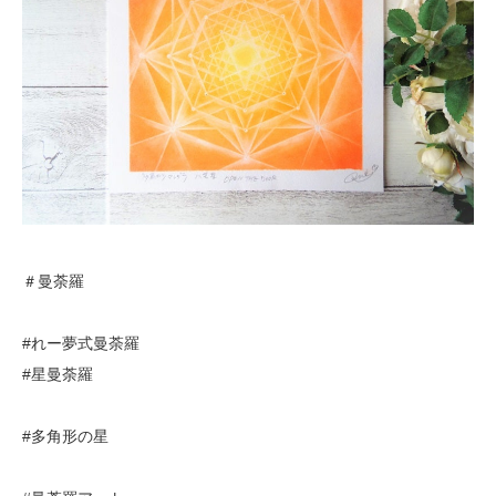
＃曼荼羅
#れー夢式曼荼羅
#星曼荼羅
#多角形の星