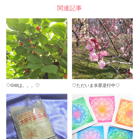
関連記事
♡GWは。。。♡
♡ただいま水星逆行中♡